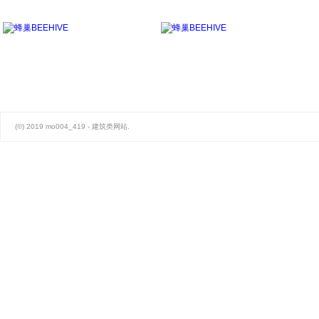
联系
Aedas | 深圳金地环湾城幼儿园
学校
高新产业园
(©) 2019 mo004_419 - 建筑类网站.