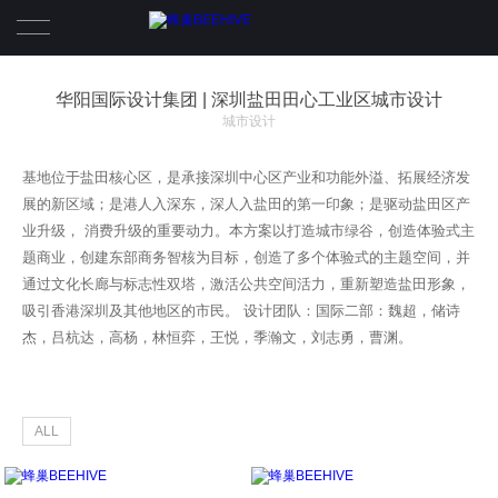
首页
华阳国际设计集团 | 深圳盐田田心工业区城市设计
城市设计
产品
基地位于盐田核心区，是承接深圳中心区产业和功能外溢、拓展经济发
蜂巢
展的新区域；是港人入深东，深人入盐田的第一印象；是驱动盐田区产
业升级， 消费升级的重要动力。本方案以打造城市绿谷，创造体验式主
关于我们
题商业，创建东部商务智核为目标，创造了多个体验式的主题空间，并
通过文化长廊与标志性双塔，激活公共空间活力，重新塑造盐田形象，
团队
吸引香港深圳及其他地区的市民。 设计团队：国际二部：魏超，储诗
杰，吕杭达，高杨，林恒弈，王悦，季瀚文，刘志勇，曹渊。
数据表
ALL
优势
AUBE欧博设计 | 深圳后海“T107-
豪宅
综合体